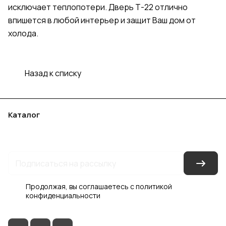
исключает теплопотери. Дверь Т-22 отлично
впишется в любой интерьер и защит Ваш дом от
холода.
Назад к списку
Каталог
Акции
Бренды
Услуги
Блог
Условия оплаты
Условия доставки
Контакты
Магазины
Гарантия на товар
Документы
Оферта
Продолжая, вы соглашаетесь с
политикой
конфиденциальности