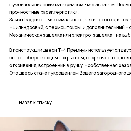
шумоизоляционным материалом - мегаспаном. Цельн
прочностные характеристики.
Замки Гардиан — максимального, четвертого класса.
– цилиндровый, с термоштоком, и дополнительный – 
Механическая защелка или электро-защелка - на выб
В конструкции двери Т-4 Премиум используется дву
энергосберегающим покрытием, сохраняет тепло вну
открывания, встроенный в ручку, - собственная раз
Эта дверь станет украшением Вашего загородного 
Назад к списку