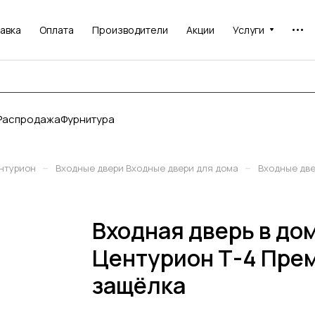
авка
Оплата
Производители
Акции
Услуги
Распродажа
Фурнитура
–
–
нтурион
Входные двери Входные двери для дома
Входные дв
Входная дверь в до
Центурион Т-4 Пре
защёлка