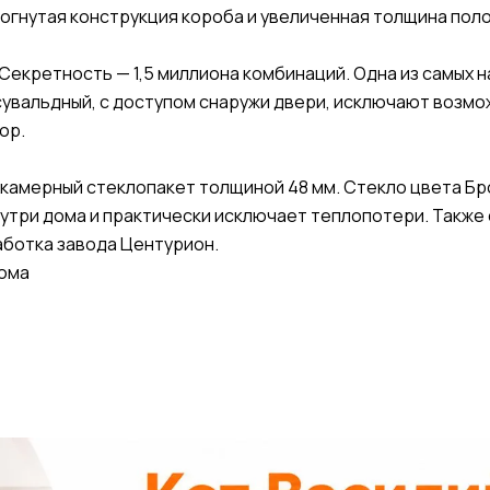
огнутая конструкция короба и увеличенная толщина по
 Секретность — 1,5 миллиона комбинаций. Одна из самых 
сувальдный, с доступом снаружи двери, исключают возмо
ор.
хкамерный стеклопакет толщиной 48 мм. Стекло цвета Б
три дома и практически исключает теплопотери. Также 
работка завода Центурион.
дома