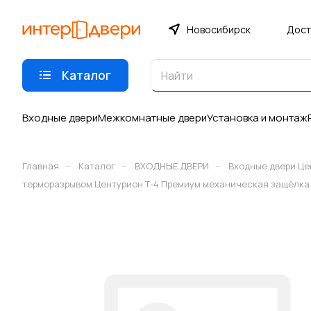
Новосибирск
Дост
Каталог
Входные двери
Межкомнатные двери
Установка и монтаж
–
–
–
Главная
Каталог
ВХОДНЫЕ ДВЕРИ
Входные двери Це
терморазрывом Центурион Т-4 Премиум механическая защёлка