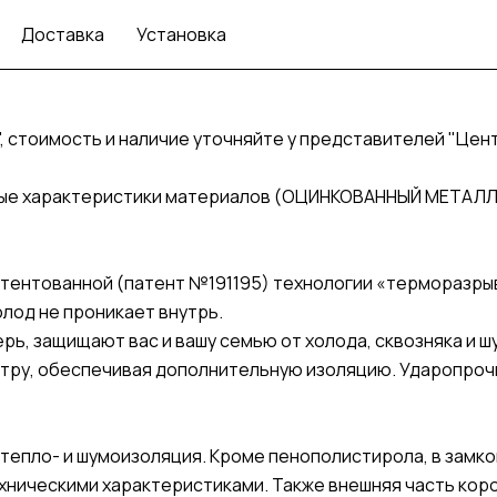
Доставка
Установка
, стоимость и наличие уточняйте у представителей "Цен
ные характеристики материалов (ОЦИНКОВАННЫЙ МЕТАЛЛ
атентованной (патент №191195) технологии «терморазр
олод не проникает внутрь.
ь, защищают вас и вашу семью от холода, сквозняка и ш
тру, обеспечивая дополнительную изоляцию. Ударопроч
тепло- и шумоизоляция. Кроме пенополистирола, в замко
хническими характеристиками. Также внешняя часть ко