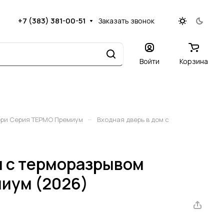
+7 (383) 381-00-51
Заказать звонок
Войти
Корзина
–
ери Серия ТЕРМО Премиум
Входная дверь в дом с
м с терморазрывом
иум (2026)