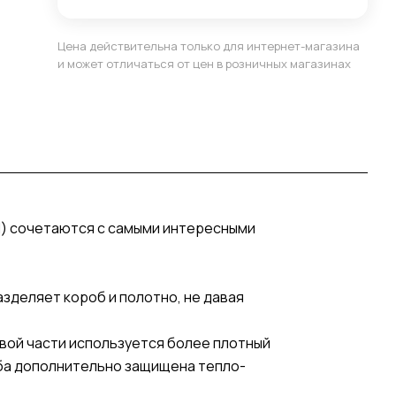
Цена действительна только для интернет-магазина
и может отличаться от цен в розничных магазинах
) сочетаются с самыми интересными
деляет короб и полотно, не давая
вой части используется более плотный
оба дополнительно защищена тепло-