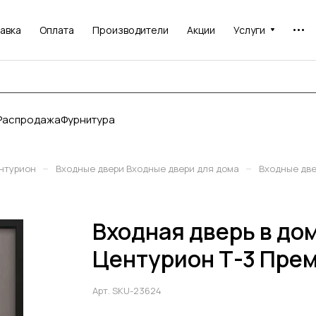
авка
Оплата
Производители
Акции
Услуги
Распродажа
Фурнитура
–
–
нтурион
Входные двери Входные двери для дома
Входные дв
Входная дверь в до
Центурион Т-3 Прем
Арт.
SKU-23624