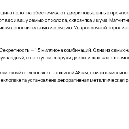
лщина полотна обеспечивают двери повышенные прочнос
вас и вашу семью от холода, сквозняка и шума. Магнит
ивая дополнительную изоляцию. Ударопрочный порог из
 Секретность — 1,5 миллиона комбинаций. Одна из самых 
сувальдный, с доступом снаружи двери, исключают возмо
хкамерный стеклопакет толщиной 48 мм, с низкоэмисси
теклопакета установлена декоративная металлическая р