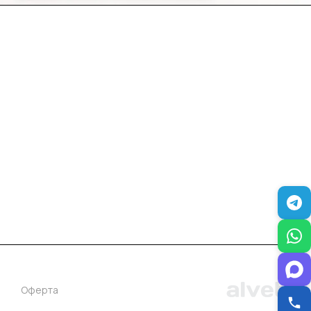
+7 (383) 381-00-51
inter-dveri@bk.ru
проспект Дзержинского, д. 1/4, эт. 2
Оферта