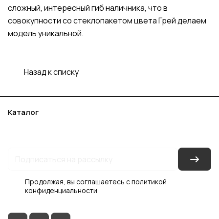
сложный, интересный гиб наличника, что в
совокупности со стеклопакетом цвета Грей делаем
модель уникальной.
Назад к списку
Каталог
Акции
Бренды
Услуги
Блог
Условия оплаты
Условия доставки
Контакты
Магазины
Гарантия на товар
Документы
Оферта
Продолжая, вы соглашаетесь с
политикой
конфиденциальности