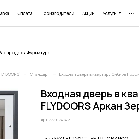
авка
Оплата
Производители
Акции
Услуги
Распродажа
Фурнитура
–
–
(FLYDOORS)
Стандарт
Входная дверь в квартиру Сибирь Проф
Входная дверь в кв
FLYDOORS Аркан Зе
Арт.
SKU-24142
Цвет :
БУКЛЕ ГРАФИТ - VELLUTO BIANCO