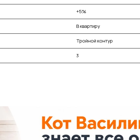
+5%
В квартиру
Тройной контур
3