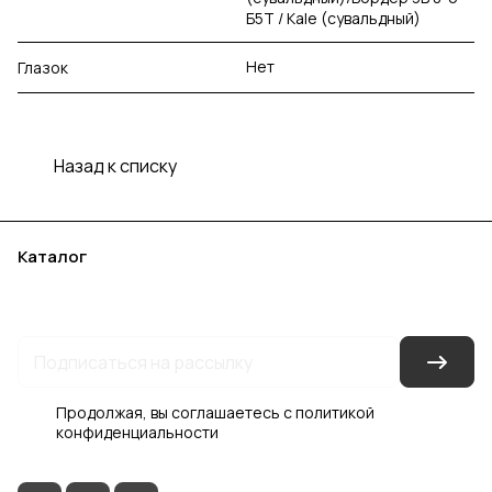
Б5Т / Kale (сувальдный)
Нет
Глазок
Назад к списку
Каталог
Акции
Бренды
Услуги
Блог
Условия оплаты
Условия доставки
Контакты
Магазины
Гарантия на товар
Документы
Оферта
Продолжая, вы соглашаетесь с
политикой
конфиденциальности