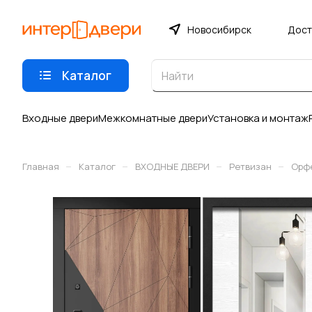
Новосибирск
Дост
Каталог
Входные двери
Межкомнатные двери
Установка и монтаж
–
–
–
–
Главная
Каталог
ВХОДНЫЕ ДВЕРИ
Ретвизан
Орф