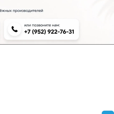
+7 (383) 381-00-51
inter-dveri@bk.ru
проспект Дзержинского, д. 1/4, эт. 2