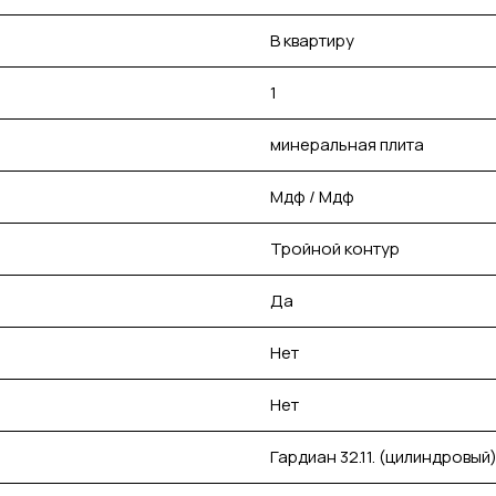
В квартиру
1
минеральная плита
Мдф / Мдф
Тройной контур
Да
Нет
Нет
Гардиан 32.11. (цилиндровый