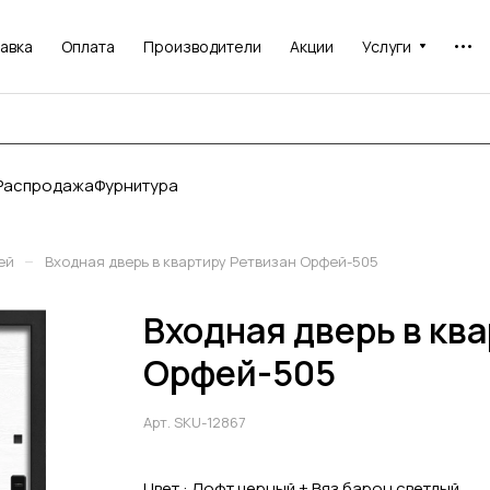
авка
Оплата
Производители
Акции
Услуги
Распродажа
Фурнитура
–
ей
Входная дверь в квартиру Ретвизан Орфей-505
Входная дверь в кв
Орфей-505
Арт.
SKU-12867
Цвет :
Лофт черный + Вяз барон светлый