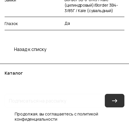
(цилиндровый)/Border 3В4-
3/85Г / Kale (сувальдный)
Да
Глазок
Назад к списку
Каталог
Акции
Бренды
Услуги
Блог
Условия оплаты
Условия доставки
Контакты
Магазины
Гарантия на товар
Документы
Оферта
Продолжая, вы соглашаетесь с
политикой
конфиденциальности