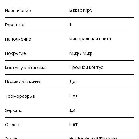
В квартиру
Назначение
1
Гарантия
минеральная плита
Наполнение
Мдф / Мдф
Покрытие
Тройной контур
Контур уплотнения
Да
Ночная задвижка
Нет
Терморазрыв
Да
Зеркало
Нет
Стекло
Border 3В-8-6/К5 / Kale
Замки