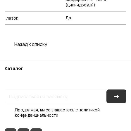
(цилиндровый)
Да
Глазок
Назад к списку
Каталог
Акции
Бренды
Услуги
Блог
Условия оплаты
Условия доставки
Контакты
Магазины
Гарантия на товар
Документы
Оферта
Продолжая, вы соглашаетесь с
политикой
конфиденциальности