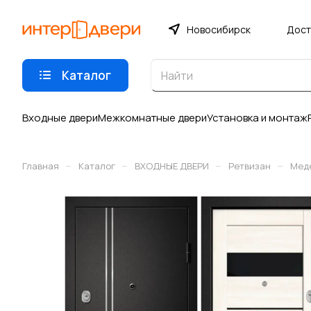
Новосибирск
Дост
Каталог
Входные двери
Межкомнатные двери
Установка и монтаж
–
–
–
–
Главная
Каталог
ВХОДНЫЕ ДВЕРИ
Ретвизан
Мед