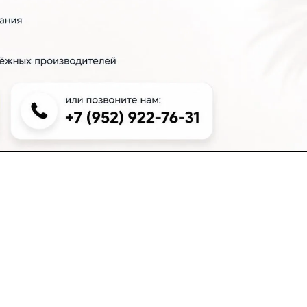
+7 (383) 381-00-51
inter-dveri@bk.ru
проспект Дзержинского, д. 1/4, эт. 2