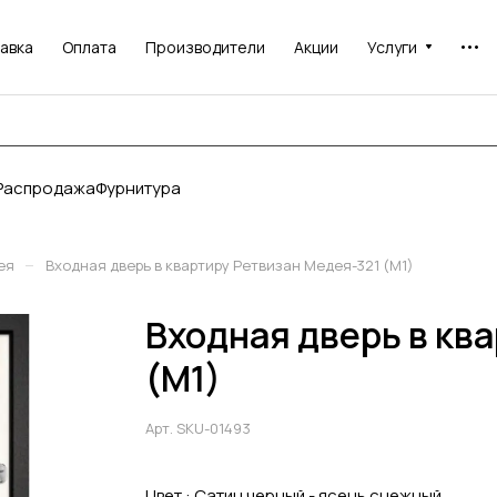
авка
Оплата
Производители
Акции
Услуги
Распродажа
Фурнитура
–
ея
Входная дверь в квартиру Ретвизан Медея-321 (М1)
Входная дверь в кв
(М1)
Арт.
SKU-01493
Цвет :
Сатин черный - ясень снежный