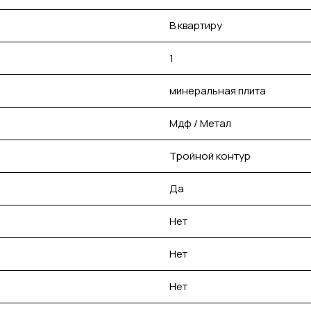
В квартиру
1
минеральная плита
Мдф / Метал
Тройной контур
Да
Нет
Нет
Нет