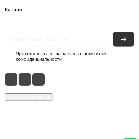
Каталог
Акции
Бренды
Услуги
Блог
Условия оплаты
Условия доставки
Контакты
Магазины
Гарантия на товар
Документы
Оферта
Продолжая, вы соглашаетесь с
политикой
конфиденциальности
+7 (383) 381-00-51
inter-dveri@bk.ru
проспект Дзержинского, д. 1/4, эт. 2