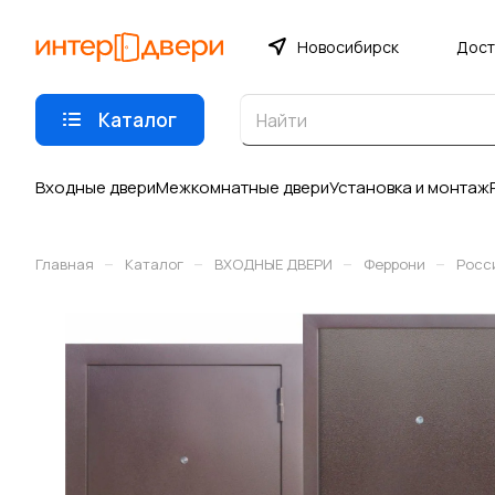
Новосибирск
Дост
Каталог
Входные двери
Межкомнатные двери
Установка и монтаж
–
–
–
–
Главная
Каталог
ВХОДНЫЕ ДВЕРИ
Феррони
Росс