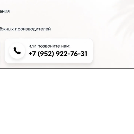
+7 (383) 381-00-51
inter-dveri@bk.ru
проспект Дзержинского, д. 1/4, эт. 2