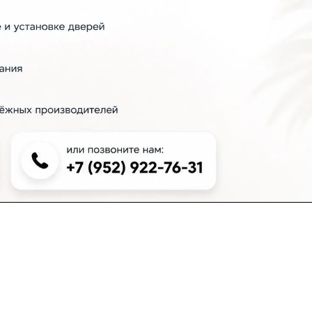
+7 (383) 381-00-51
inter-dveri@bk.ru
проспект Дзержинского, д. 1/4, эт. 2