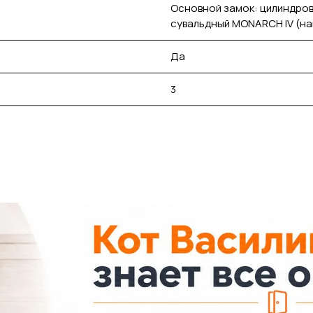
Основной замок: цилиндров
сувальдный MONARCH IV (н
Да
3