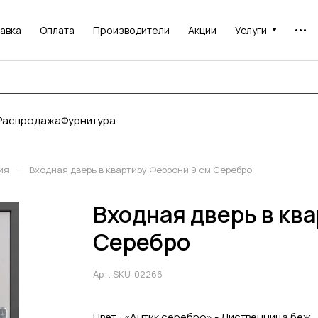
авка
Оплата
Производители
Акции
Услуги
Распродажа
Фурнитура
–
ия
Входная дверь в квартиру Феррони 9 см Серебро
Входная дверь в кв
Серебро
Арт.
SKU-02266
Цвет :
«Антик серебро» - Лиственница беж