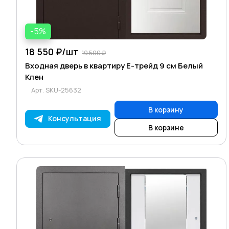
-5%
18 550 ₽/
шт
19 500 ₽
Входная дверь в квартиру Е-трейд 9 см Белый
Клен
Арт.
SKU-25632
В корзину
Консультация
В корзине