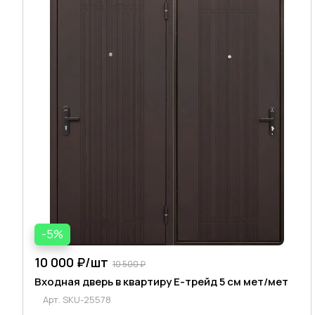
-5%
10 000 ₽/
шт
10 500 ₽
Входная дверь в квартиру Е-трейд 5 см мет/мет
Арт.
SKU-25578