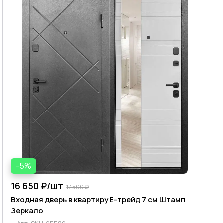
-5%
16 650 ₽/
шт
17 500 ₽
Входная дверь в квартиру Е-трейд 7 см Штамп
Зеркало
Арт.
SKU-25589