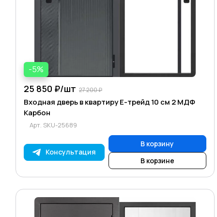
-5%
25 850 ₽/
шт
27 200 ₽
Входная дверь в квартиру Е-трейд 10 см 2 МДФ
Карбон
Арт.
SKU-25689
В корзину
Консультация
В корзине