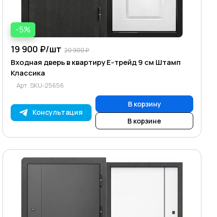
-5%
19 900 ₽/
шт
20 900 ₽
Входная дверь в квартиру Е-трейд 9 см Штамп
Классика
Арт.
SKU-25656
В корзину
Консультация
В корзине