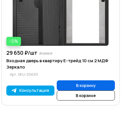
-5%
29 650 ₽/
шт
31 200 ₽
Входная дверь в квартиру Е-трейд 10 см 2 МДФ
Зеркало
Арт.
SKU-25693
В корзину
Консультация
В корзине