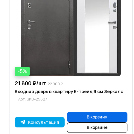
-5%
21 800 ₽/
шт
22 900 ₽
Входная дверь в квартиру Е-трейд 9 см Зеркало
Арт.
SKU-25627
В корзину
Консультация
В корзине