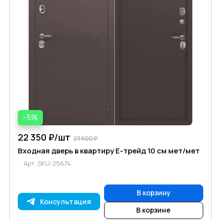
-5%
22 350 ₽/
шт
23 500 ₽
Входная дверь в квартиру Е-трейд 10 см мет/мет
Арт.
SKU-25674
В корзину
Консультация
В корзине