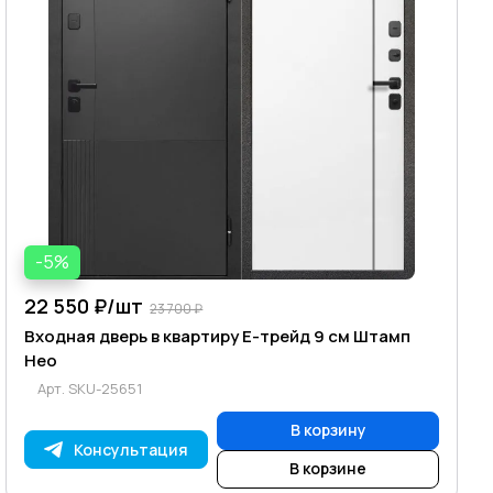
-5%
22 550 ₽/
шт
23 700 ₽
Входная дверь в квартиру Е-трейд 9 см Штамп
Нео
Арт.
SKU-25651
В корзину
Консультация
В корзине