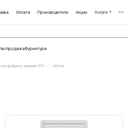
авка
Оплата
Производители
Акции
Услуги
Распродажа
Фурнитура
–
кая фабрика дверей VFD
Winter