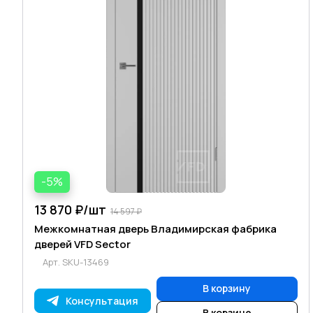
-5%
13 870 ₽/
шт
14 597 ₽
Межкомнатная дверь Владимирская фабрика
дверей VFD Sector
Арт.
SKU-13469
В корзину
Консультация
В корзине