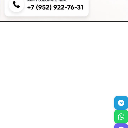
+7 (383) 381-00-51
inter-dveri@bk.ru
проспект Дзержинского, д. 1/4, эт. 2