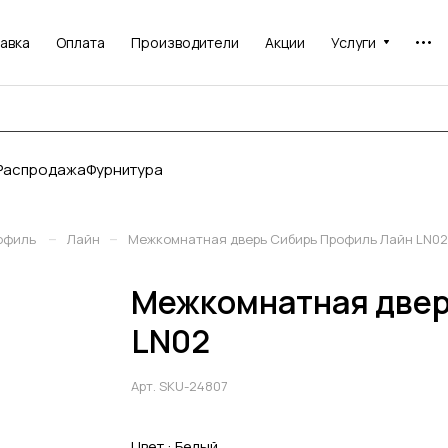
авка
Оплата
Производители
Акции
Услуги
Распродажа
Фурнитура
–
–
офиль
Лайн
Межкомнатная дверь Сибирь Профиль Лайн LN02
Межкомнатная двер
LN02
Арт.
SKU-24807
Цвет :
Белый