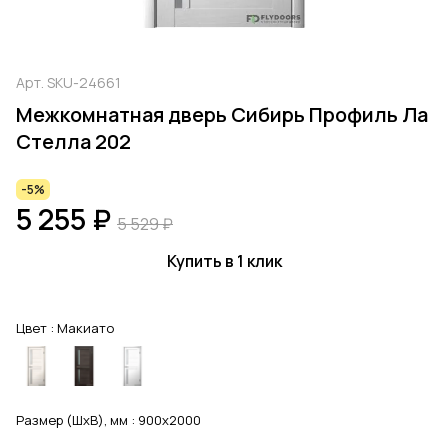
Арт.
SKU-24661
Межкомнатная дверь Сибирь Профиль Ла
Стелла 202
-5%
5 255 ₽
5 529 ₽
Купить в 1 клик
Цвет :
Макиато
Размер (ШхВ), мм :
900x2000