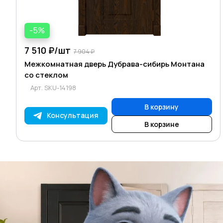
-5%
7 510 ₽/
шт
7 904 ₽
Межкомнатная дверь Дубрава-сибирь Монтана
со стеклом
Арт.
SKU-14198
В корзину
Консультация
В корзине