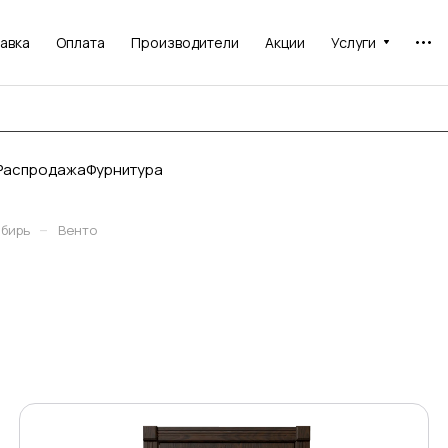
авка
Оплата
Производители
Акции
Услуги
Распродажа
Фурнитура
–
ибирь
Венто