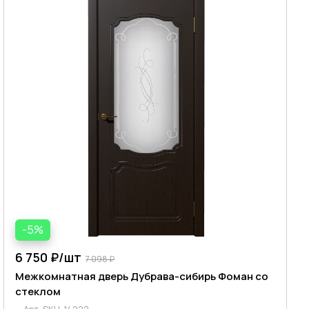
-5%
6 750 ₽/
шт
7 098 ₽
Межкомнатная дверь Дубрава-сибирь Фоман со
стеклом
Арт.
SKU-14222