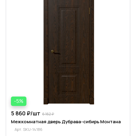
-5%
5 860 ₽/
шт
6 162 ₽
Межкомнатная дверь Дубрава-сибирь Монтана
Арт.
SKU-14186