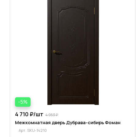
-5%
4 710 ₽/
шт
4 953 ₽
Межкомнатная дверь Дубрава-сибирь Фоман
Арт.
SKU-14210