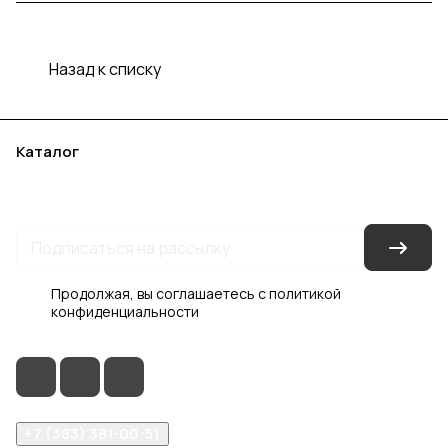
Назад к списку
Каталог
Акции
Бренды
Услуги
Блог
Условия оплаты
Условия доставки
Контакты
Магазины
Гарантия на товар
Документы
Оферта
Продолжая, вы соглашаетесь с
политикой
конфиденциальности
+7 (383) 381-00-51