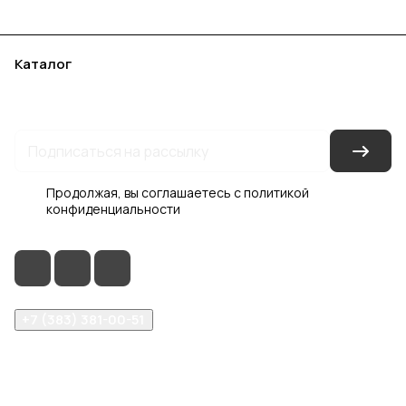
Каталог
Акции
Бренды
Услуги
Блог
Условия оплаты
Условия доставки
Контакты
Магазины
Гарантия на товар
Документы
Оферта
Продолжая, вы соглашаетесь с
политикой
конфиденциальности
+7 (383) 381-00-51
inter-dveri@bk.ru
проспект Дзержинского, д. 1/4, эт. 2