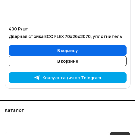
400 ₽/
шт
Дверная стойка ECO FLEX 70х26х2070, уплотнитель
В корзину
В корзине
Консультация по Telegram
Каталог
Акции
Бренды
Услуги
Блог
Условия оплаты
Условия доставки
Контакты
Магазины
Гарантия на товар
Документы
Оферта