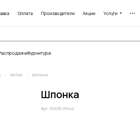
авка
Оплата
Производители
Акции
Услуги
Распродажа
Фурнитура
–
–
ж
Vertex
Шпонка
Шпонка
Арт.
DOOR-01444