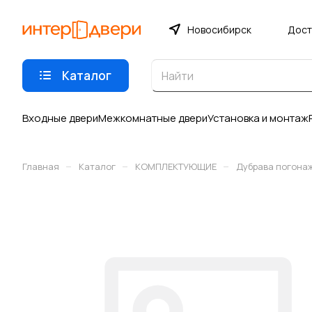
Новосибирск
Дост
Каталог
Входные двери
Межкомнатные двери
Установка и монтаж
–
–
–
Главная
Каталог
КОМПЛЕКТУЮЩИЕ
Дубрава погона