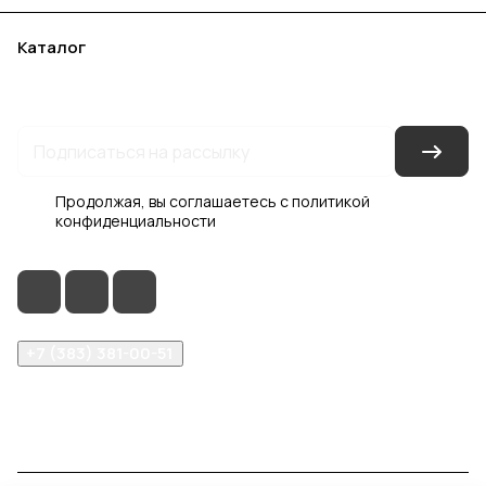
Каталог
Акции
Бренды
Услуги
Блог
Условия оплаты
Условия доставки
Контакты
Магазины
Гарантия на товар
Документы
Оферта
Продолжая, вы соглашаетесь с
политикой
конфиденциальности
+7 (383) 381-00-51
inter-dveri@bk.ru
проспект Дзержинского, д. 1/4, эт. 2