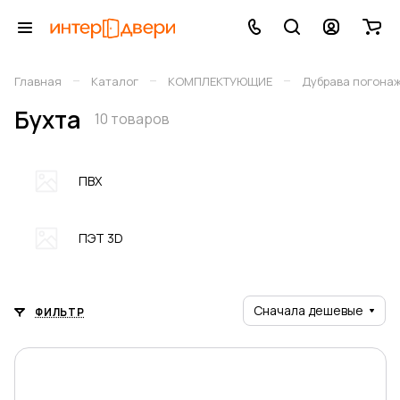
–
–
–
Главная
Каталог
КОМПЛЕКТУЮЩИЕ
Дубрава погона
Бухта
10 товаров
ПВХ
ПЭТ 3D
Сначала дешевые
ФИЛЬТР