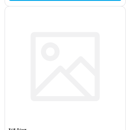
345 ₽/
шт