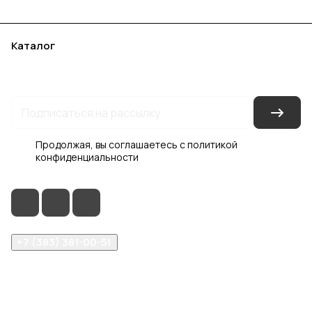
Каталог
Акции
Бренды
Услуги
Блог
Условия оплаты
Условия доставки
Контакты
Магазины
Гарантия на товар
Документы
Оферта
Продолжая, вы соглашаетесь с
политикой
конфиденциальности
+7 (383) 381-00-51
inter-dveri@bk.ru
проспект Дзержинского, д. 1/4, эт. 2