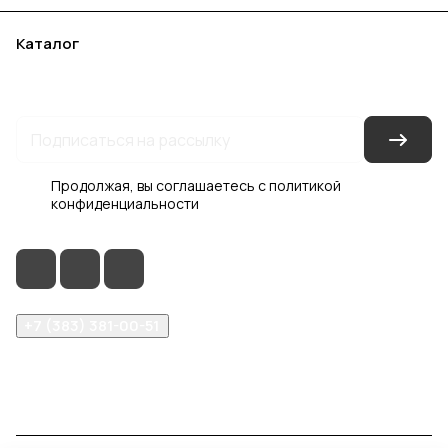
Каталог
Акции
Бренды
Услуги
Блог
Условия оплаты
Условия доставки
Контакты
Магазины
Гарантия на товар
Документы
Оферта
Продолжая, вы соглашаетесь с
политикой
конфиденциальности
+7 (383) 381-00-51
inter-dveri@bk.ru
проспект Дзержинского, д. 1/4, эт. 2