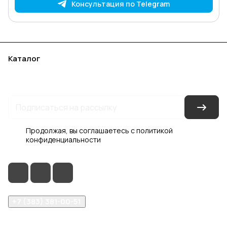
Консультация по Telegram
Каталог
Акции
Бренды
Услуги
Блог
Условия оплаты
Условия доставки
Контакты
Магазины
Гарантия на товар
Документы
Оферта
Продолжая, вы соглашаетесь с
политикой
конфиденциальности
+7 (383) 381-00-51
inter-dveri@bk.ru