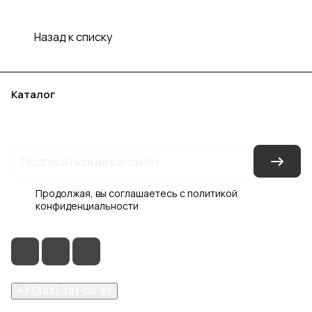
Назад к списку
Каталог
Акции
Бренды
Услуги
Блог
Условия оплаты
Условия доставки
Контакты
Магазины
Гарантия на товар
Документы
Оферта
Продолжая, вы соглашаетесь с
политикой
конфиденциальности
+7 (383) 381-00-51