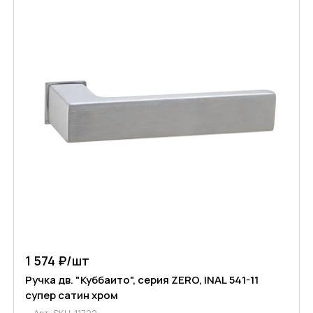
1 574 ₽/
шт
Ручка дв. "Куббаито", серия ZERO, INAL 541-11
супер сатин хром
Арт.
SKU-11722