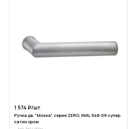
1 574 ₽/
шт
Ручка дв. "Мокка", серия ZERO, INAL 548-09 супер
сатин хром
Арт.
SKU-11724