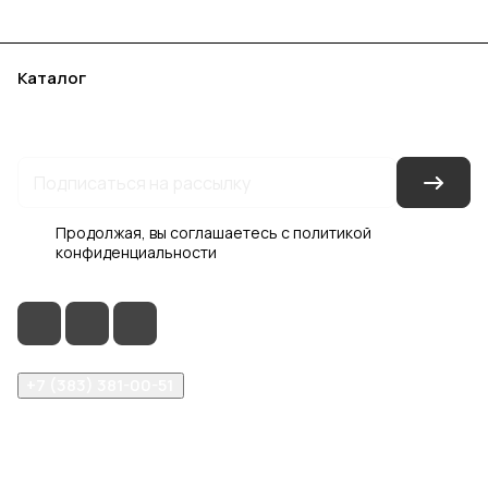
Каталог
Акции
Бренды
Услуги
Блог
Условия оплаты
Условия доставки
Контакты
Магазины
Гарантия на товар
Документы
Оферта
Продолжая, вы соглашаетесь с
политикой
конфиденциальности
+7 (383) 381-00-51
inter-dveri@bk.ru
проспект Дзержинского, д. 1/4, эт. 2