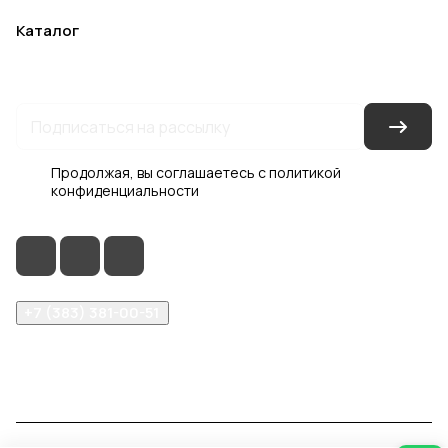
Каталог
Акции
Бренды
Услуги
Блог
Условия оплаты
Условия доставки
Контакты
Магазины
Гарантия на товар
Документы
Оферта
Продолжая, вы соглашаетесь с
политикой
конфиденциальности
+7 (383) 381-00-51
inter-dveri@bk.ru
проспект Дзержинского, д. 1/4, эт. 2