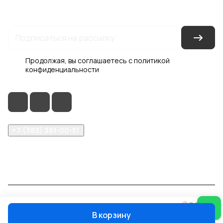
Гарантия на товар
Документы
Оферта
Продолжая, вы соглашаетесь с
политикой
конфиденциальности
+7 (383) 381-00-51
inter-dveri@bk.ru
проспект Дзержинского, д. 1/4, эт. 2
© 2026 Интер-Двери
В корзину