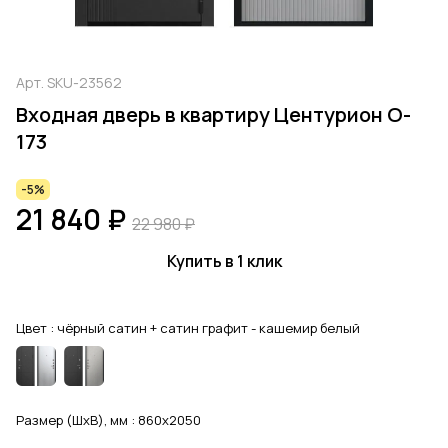
Арт.
SKU-23562
Входная дверь в квартиру Центурион O-
173
-5%
21 840 ₽
22 980 ₽
Купить в 1 клик
Цвет :
чёрный сатин + сатин графит - кашемир белый
Размер (ШхВ), мм :
860x2050