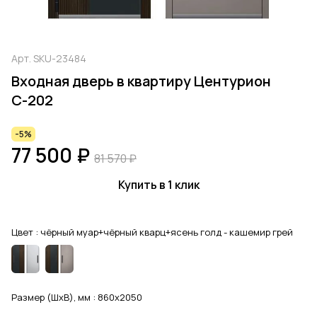
Арт.
SKU-23484
Входная дверь в квартиру Центурион
С-202
-5%
77 500 ₽
81 570 ₽
Купить в 1 клик
Цвет :
чёрный муар+чёрный кварц+ясень голд - кашемир грей
Размер (ШхВ), мм :
860x2050