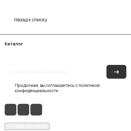
Назад к списку
Каталог
Акции
Бренды
Услуги
Блог
Условия оплаты
Условия доставки
Контакты
Магазины
Гарантия на товар
Документы
Оферта
Продолжая, вы соглашаетесь с
политикой
конфиденциальности
+7 (383) 381-00-51