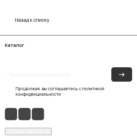
Назад к списку
Каталог
Акции
Бренды
Услуги
Блог
Условия оплаты
Условия доставки
Контакты
Магазины
Гарантия на товар
Документы
Оферта
Продолжая, вы соглашаетесь с
политикой
конфиденциальности
+7 (383) 381-00-51