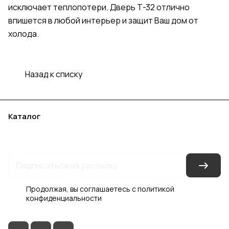
исключает теплопотери. Дверь Т-32 отлично
впишется в любой интерьер и защит Ваш дом от
холода.
Назад к списку
Каталог
Акции
Бренды
Услуги
Блог
Условия оплаты
Условия доставки
Контакты
Магазины
Гарантия на товар
Документы
Оферта
Продолжая, вы соглашаетесь с
политикой
конфиденциальности