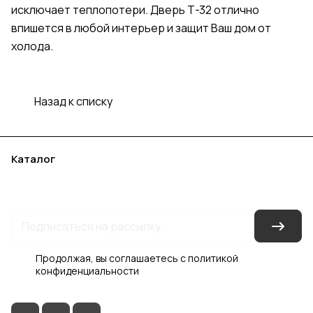
исключает теплопотери. Дверь Т-32 отлично
впишется в любой интерьер и защит Ваш дом от
холода.
Назад к списку
Каталог
Акции
Бренды
Услуги
Блог
Условия оплаты
Условия доставки
Контакты
Магазины
Гарантия на товар
Документы
Оферта
Продолжая, вы соглашаетесь с
политикой
конфиденциальности