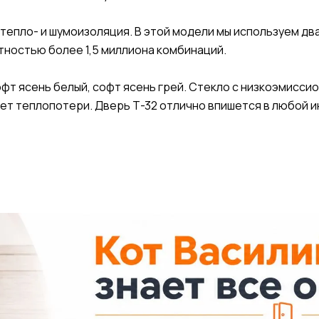
епло- и шумоизоляция. В этой модели мы используем два
етностью более 1,5 миллиона комбинаций.
софт ясень белый, софт ясень грей. Стекло с низкоэмис
ет теплопотери. Дверь Т-32 отлично впишется в любой и