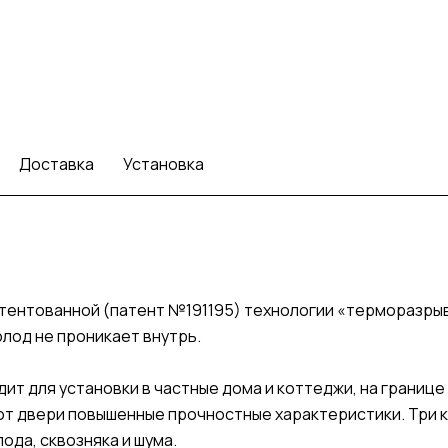
Доставка
Установка
атентованной (патент №191195) технологии «терморазр
олод не проникает внутрь.
дит для установки в частные дома и коттеджи, на границ
ют двери повышенные прочностные характеристики. Три 
ода, сквозняка и шума.