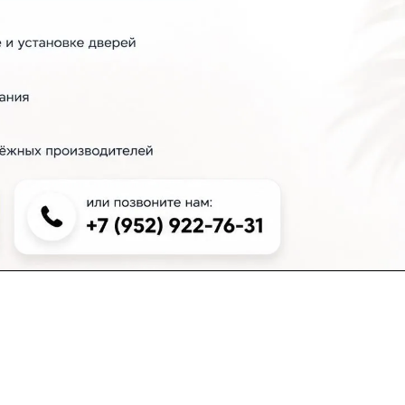
+7 (383) 381-00-51
inter-dveri@bk.ru