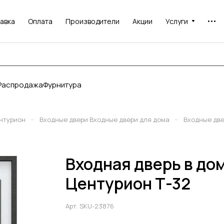
авка
Оплата
Производители
Акции
Услуги
Распродажа
Фурнитура
–
–
нтурион
Входные двери Входные двери для дома
Входные дв
Входная дверь в до
Центурион Т-32
Арт.
SKU-23876