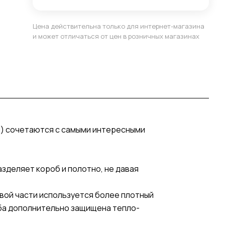
Цена действительна только для интернет-магазина
и может отличаться от цен в розничных магазинах
) сочетаются с самыми интересными
деляет короб и полотно, не давая
вой части используется более плотный
оба дополнительно защищена тепло-