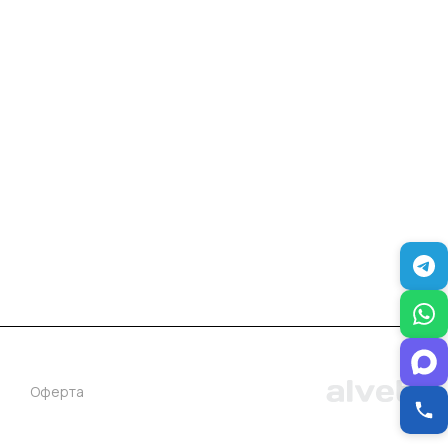
+7 (383) 381-00-51
inter-dveri@bk.ru
проспект Дзержинского, д. 1/4, эт. 2
Оферта