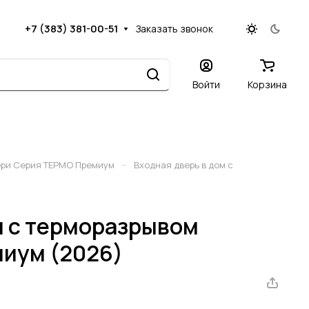
+7 (383) 381-00-51
Заказать звонок
Войти
Корзина
–
ери Серия ТЕРМО Премиум
Входная дверь в дом с
м с терморазрывом
миум (2026)