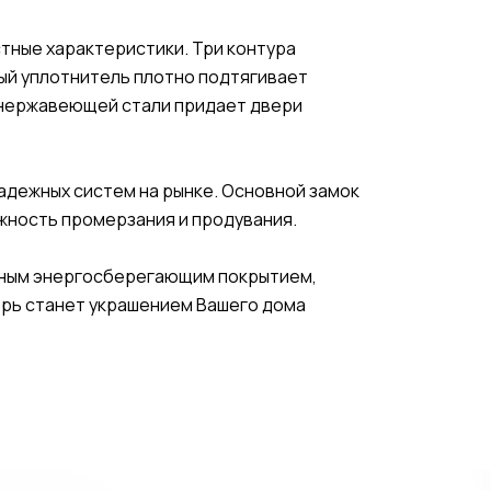
тные характеристики. Три контура
ный уплотнитель плотно подтягивает
 нержавеющей стали придает двери
надежных систем на рынке. Основной замок
жность промерзания и продувания.
онным энергосберегающим покрытием,
ерь станет украшением Вашего дома