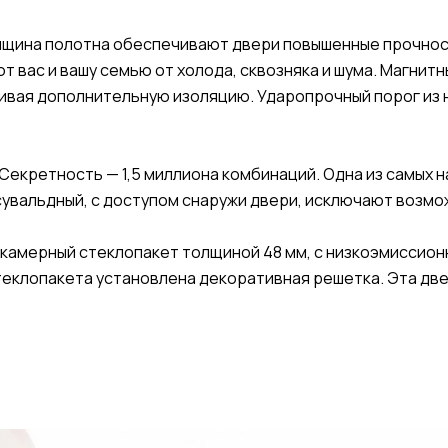
лщина полотна обеспечивают двери повышенные прочнос
вас и вашу семью от холода, сквозняка и шума. Магнит
ивая дополнительную изоляцию. Ударопрочный порог из
 Секретность — 1,5 миллиона комбинаций. Одна из самых 
сувальдный, с доступом снаружи двери, исключают возмо
ухкамерный стеклопакет толщиной 48 мм, с низкоэмисси
теклопакета установлена декоративная решетка. Эта дв