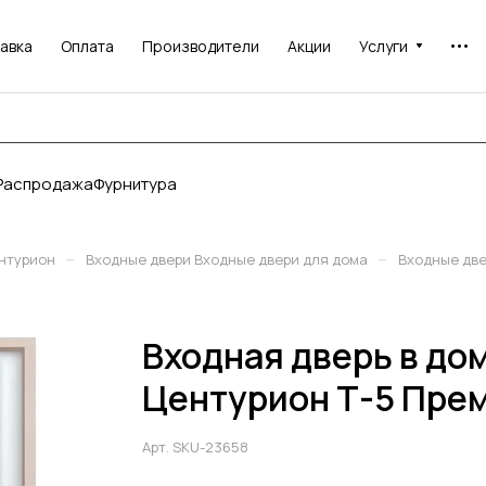
авка
Оплата
Производители
Акции
Услуги
Распродажа
Фурнитура
–
–
нтурион
Входные двери Входные двери для дома
Входные дв
Входная дверь в до
Центурион Т-5 Пре
Арт.
SKU-23658