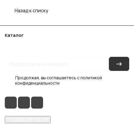
Назад к списку
Каталог
Акции
Бренды
Услуги
Блог
Условия оплаты
Условия доставки
Контакты
Магазины
Гарантия на товар
Документы
Оферта
Продолжая, вы соглашаетесь с
политикой
конфиденциальности
+7 (383) 381-00-51
inter-dveri@bk.ru