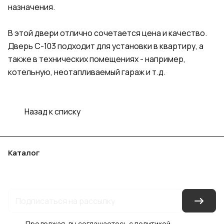
назначения.
В этой двери отлично сочетается цена и качество.
Дверь С-103 подходит для установки в квартиру, а
также в технических помещениях - например,
котельную, неотапливаемый гараж и т.д.
Назад к списку
Каталог
Акции
Бренды
Услуги
Блог
Условия оплаты
Условия доставки
Контакты
Магазины
Гарантия на товар
Документы
Оферта
Продолжая, вы соглашаетесь с
политикой