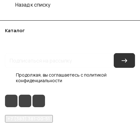
Назад к списку
Каталог
Акции
Бренды
Услуги
Блог
Условия оплаты
Условия доставки
Контакты
Магазины
Гарантия на товар
Документы
Оферта
Продолжая, вы соглашаетесь с
политикой
конфиденциальности
+7 (383) 381-00-51
inter-dveri@bk.ru