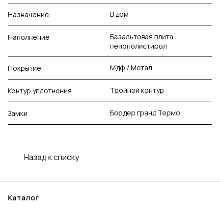
В дом
Назначение
Базальтовая плита,
Наполнение
пенополистирол
Мдф / Метал
Покрытие
Тройной контур
Контур уплотнения
Бордер гранд Термо
Замки
Назад к списку
Каталог
Акции
Бренды
Услуги
Блог
Условия оплаты
Условия доставки
Контакты
Магазины
Гарантия на товар
Документы
Оферта