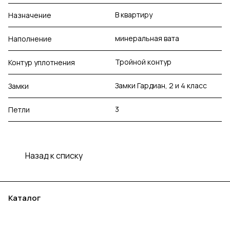
В квартиру
Назначение
минеральная вата
Наполнение
Тройной контур
Контур уплотнения
Замки Гардиан, 2 и 4 класс
Замки
3
Петли
Назад к списку
Каталог
Акции
Бренды
Услуги
Блог
Условия оплаты
Условия доставки
Контакты
Магазины
Гарантия на товар
Документы
Оферта