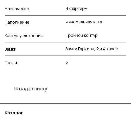
В квартиру
Назначение
минеральная вата
Наполнение
Тройной контур
Контур уплотнения
Замки Гардиан, 2 и 4 класс
Замки
3
Петли
Назад к списку
Каталог
Акции
Бренды
Услуги
Блог
Условия оплаты
Условия доставки
Контакты
Магазины
Гарантия на товар
Документы
Оферта