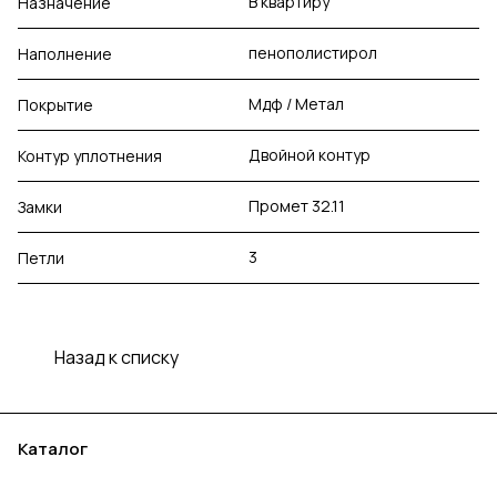
В квартиру
Назначение
пенополистирол
Наполнение
Мдф / Метал
Покрытие
Двойной контур
Контур уплотнения
Промет 32.11
Замки
3
Петли
Назад к списку
Каталог
Акции
Бренды
Услуги
Блог
Условия оплаты
Условия доставки
Контакты
Магазины
Гарантия на товар
Документы
Оферта