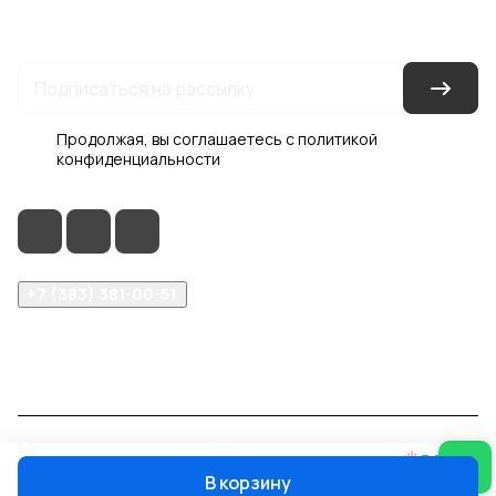
Условия доставки
Контакты
Магазины
Гарантия на товар
Документы
Оферта
Продолжая, вы соглашаетесь с
политикой
конфиденциальности
+7 (383) 381-00-51
inter-dveri@bk.ru
проспект Дзержинского, д. 1/4, эт. 2
© 2026 Интер-Двери
В корзину