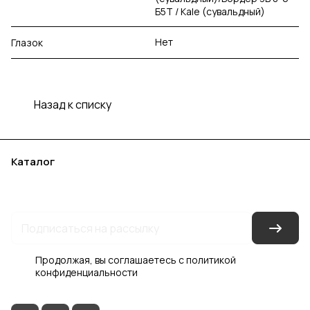
Б5Т / Kale (сувальдный)
Нет
Глазок
Назад к списку
Каталог
Акции
Бренды
Услуги
Блог
Условия оплаты
Условия доставки
Контакты
Магазины
Гарантия на товар
Документы
Оферта
Продолжая, вы соглашаетесь с
политикой
конфиденциальности