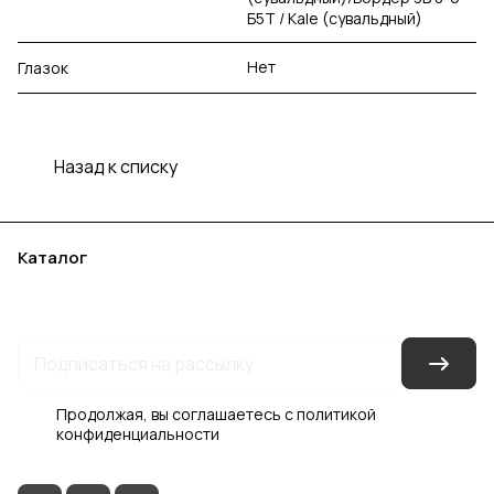
Б5Т / Kale (сувальдный)
Нет
Глазок
Назад к списку
Каталог
Акции
Бренды
Услуги
Блог
Условия оплаты
Условия доставки
Контакты
Магазины
Гарантия на товар
Документы
Оферта
Продолжая, вы соглашаетесь с
политикой
конфиденциальности