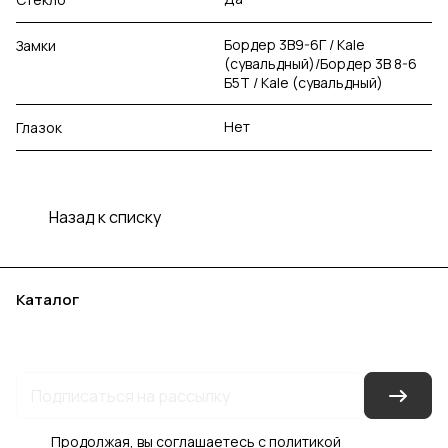
Бордер 3В9-6Г / Kale
Замки
(сувальдный)/Бордер 3В 8-6
Б5Т / Kale (сувальдный)
Нет
Глазок
Назад к списку
Каталог
Акции
Бренды
Услуги
Блог
Условия оплаты
Условия доставки
Контакты
Магазины
Гарантия на товар
Документы
Оферта
Продолжая, вы соглашаетесь с
политикой