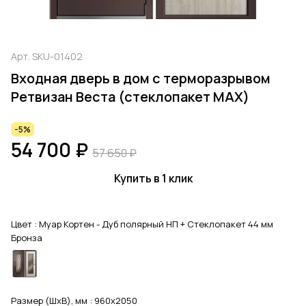
Арт.
SKU-01402
Входная дверь в дом с терморазрывом
Ретвизан Веста (стеклопакет МАХ)
-5%
54 700 ₽
57 650 ₽
Купить в 1 клик
Цвет :
Муар Кортен - Дуб полярный НП + Стеклопакет 44 мм
Бронза
Размер (ШхВ), мм :
960x2050