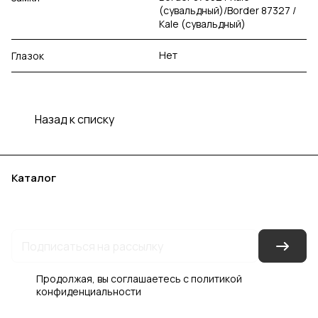
(сувальдный)/Border 87327 /
Kale (сувальдный)
Нет
Глазок
Назад к списку
Каталог
Акции
Бренды
Услуги
Блог
Условия оплаты
Условия доставки
Контакты
Магазины
Гарантия на товар
Документы
Оферта
Продолжая, вы соглашаетесь с
политикой
конфиденциальности