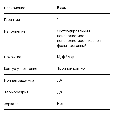
В дом
Назначение
1
Гарантия
Экструдированный
Наполнение
пенополистирол,
пенополистирол, изолон
фольгированный
Мдф / Мдф
Покрытие
Тройной контур
Контур уплотнения
Да
Ночная задвижка
Да
Терморазрыв
Нет
Зеркало