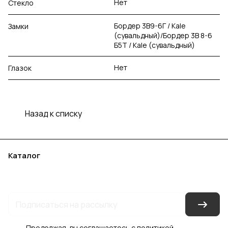
Нет
Стекло
Бордер 3В9-6Г / Kale
Замки
(сувальдный)/Бордер 3В 8-6
Б5Т / Kale (сувальдный)
Нет
Глазок
Назад к списку
Каталог
Акции
Бренды
Услуги
Блог
Условия оплаты
Условия доставки
Контакты
Магазины
Гарантия на товар
Документы
Оферта
Продолжая, вы соглашаетесь с
политикой